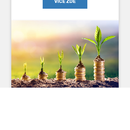
VÍCE ZDE
PŘÍMÝ VÝKUP
Touto cestou můžete rychle a efektivně
vyřešit finanční problémy bez zdlouhavého