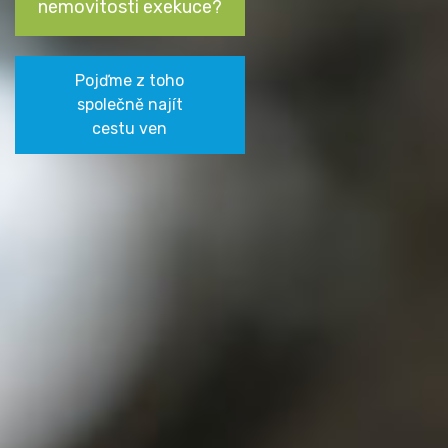
nemovitosti exekuce?
Pojďme z toho
společně najít
cestu ven