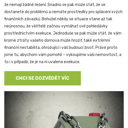
že nemají žádné řešení. Snadno se pak může stát, že se
dostanete do problémů a nemáte prostředky pro splácení svých
finančních závazků. Bohužel někdy se situace stane až tak
neúnosnou, že věřitelé začnou vymáhat své pohledávky
prostřednictvím exekuce. Jednoduše se pak může stát, že vám
kromě ztráty vašeho domova může hrozit také extrémní
finanční nestabilita, ohrožující i váš budoucí život. Právě proto
jsme tu, abychom vám pomohli – vykoupíme vaši nemovitost, a
to i v případě, že je na ni uvalena exekuce.
CHCI SE DOZVĚDĚT VÍC