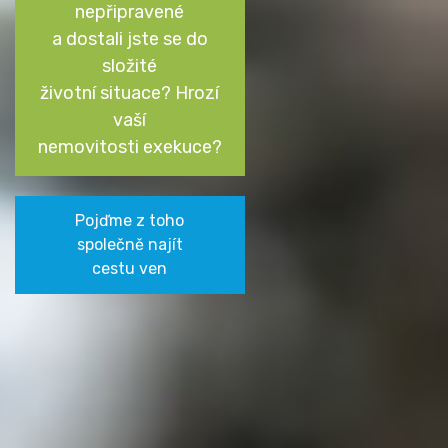
nepřipravené
a dostali jste se do
složité
životní situace? Hrozí
vaší
nemovitosti exekuce?
Pojďme z toho
společně najít
cestu ven